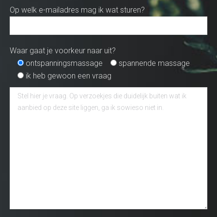
Op welk e-mailadres mag ik wat sturen?
Waar gaat je voorkeur naar uit?
ontspanningsmassage
spannende massage
ik heb gewoon een vraag