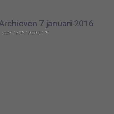
 Archieven
7 januari 2016
Je bent hier:
Home
2016
januari
07