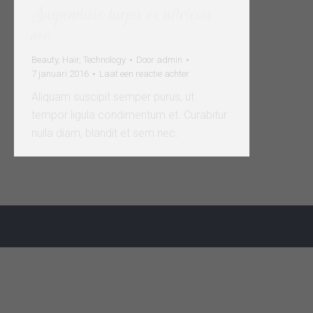
Suspendisse turpis ex ultricies
nec
Beauty
,
Hair
,
Technology
Door
admin
7 januari 2016
Laat een reactie achter
Aliquam suscipit semper purus, ut
tempor ligula condimentum et. Curabitur
nulla diam, blandit et sem nec.