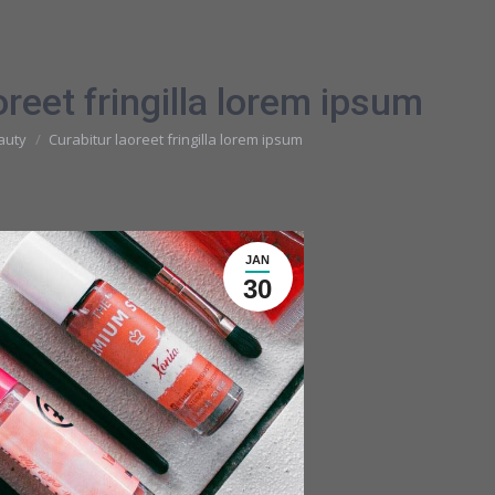
oreet fringilla lorem ipsum
r:
auty
Curabitur laoreet fringilla lorem ipsum
JAN
30