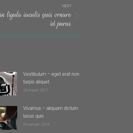
NEXT
n ligula iaculis quis ornare
id purus
Vestibulum – eget erat non
turpis aliquet
25 maart 2017
Vivamus – aliquam dictum
lacus quis
30 januari 2016