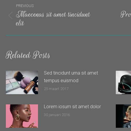
Post
PREVIOUS
navigation
Maecenas sit amet tincidunt
Proi
Previous
Next
elit
post:
post:
Related Posts
Sed tincidunt urna sit amet
tempus euismod
25 maart 2017
Lorem iosum sit amet dolor
30 januari 2016