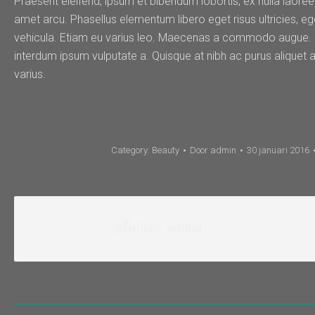
Praesent eleifend, ipsum et bibendum lobortis, ex nulla laoree
amet arcu. Phasellus elementum libero eget risus ultricies, 
vehicula. Etiam eu varius leo. Maecenas a commodo augue. Fu
interdum ipsum vulputate a. Quisque at nibh ac purus aliquet a
varius.
Category:
Beauty
Door
admin
30 januari 2016
Author:
admin