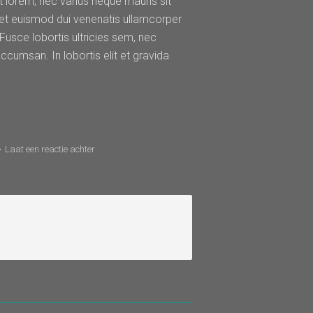
t lorem, nec varius neque mauris sit
eget euismod dui venenatis ullamcorper
sce lobortis ultricies sem, nec
ccumsan. In lobortis elit et gravida
Laat een reactie achter