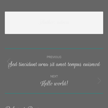
Author:
admin
Post
PREVIOUS
navigation
Sed tincidunt urna sit amet tempus euismod
Previous
post:
NEXT
Hello world!
Next
post: